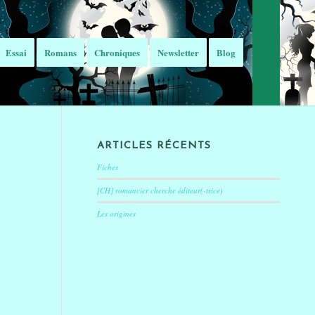
Essai
Romans
Chroniques
Newsletter
Blog
ARTICLES RÉCENTS
Fiches
[CH] romancier cherche éditeur(-trice)
Les origines