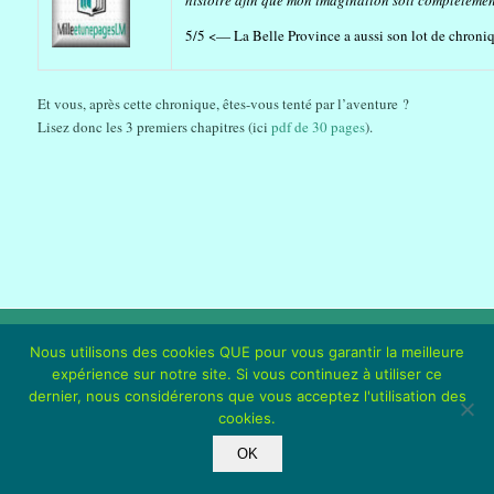
histoire afin que mon imagination soit complètement 
5/5 <— La Belle Province a aussi son lot de chroniq
Et vous, après cette chronique, êtes-vous tenté par l’aventure ?
Lisez donc les 3 premiers chapitres (ici
pdf de 30 pages
).
© 2017-2026 Marc Chiny & ses ayants droits. Tous droits réservés. -
Enfold
Nous utilisons des cookies QUE pour vous garantir la meilleure
WordPress Theme by Kriesi
expérience sur notre site. Si vous continuez à utiliser ce
dernier, nous considérerons que vous acceptez l'utilisation des
cookies.
OK