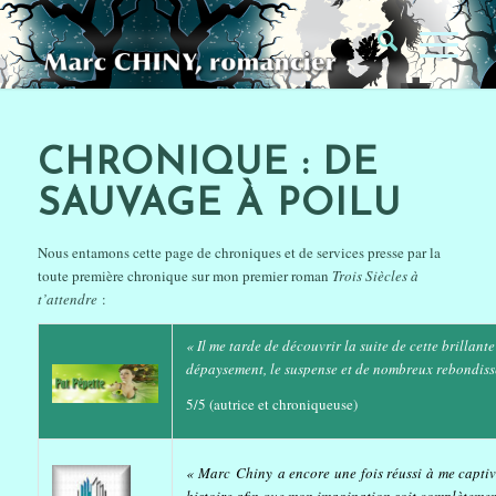
CHRONIQUE : DE
SAUVAGE À POILU
Nous entamons cette page de chroniques et de services presse par la
toute première chronique sur mon premier roman
Trois Siècles à
t’attendre
:
« Il me tarde de découvrir la suite de cette brillant
dépaysement, le suspense et de nombreux rebondiss
5/5 (autrice et chroniqueuse)
« Marc Chiny a encore une fois réussi à me captiver