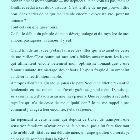
probablement nymphomane — me dépucela. Je ne voulais pas, mais je
fondis et cédai à ses doux assauts. C’est terrible de ne pas pouvoir dire
non. Sans parler de ce qui me taraude encore : est-ce un viol pour un
homme ?
Tout cela en quelques jours.
Ce fut le début du périple de mon dévergondage et du mystère de mes
amours passagères. Si amour il y eut.
Grand timide au lycée, j’étais la risée des filles qui n’avaient de cesse
de me railler. C’est pourquoi mes seuls fidèles amis restent les livres
qui alimentent encore bêtement mon optimisme romantique : une
femme aimante, un mariage, des enfants. L’espoir fragile d’un orphelin
au désert affectif interminable.
À propos d’enfants. Quand je jouais le père Noël, une fillette revient le
lendemain en me remerciant d’avoir guéri sa grand-mère. Depuis, je
suis convaincu d’avoir assassiné mes parents. Que répondre à cet autre
mystère qui n’a de cesse de me culpabiliser ? Je ne me rappelle pas
comment j’ai agi à leur encontre, j’étais si jeune.
En repensant à cette femme qui déposa ce ticket de transport, une
sensation familière m’avait envahi. Je n’arrivai pas à lui faire face tant
elle m’éblouit. Était-ce ma défunte mère, un ange gardien ou serais-je
en passe de sombrer dans la folie ?